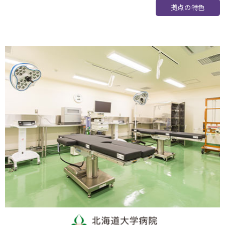
岡山大学
2024.02.09
拠点の特色
2024年3月1日（金） 第11回 BIZEN活動発信会のご案内
大阪医療センター
2023.11.24
＜MDF会員以外も参加可能＞12/21医工連携マッチング例会
【次世代医療システム産業化フォーラム2023（MDF）】
北海道大学
2023.11.14
2023/12/11 ヘルスケア・医療機器の創業/事業立上きっか
けセミナー【第3回】のご案内