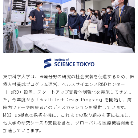
岡山大学病院 第3回次世代医療機器開発人材育成プログラ
ム 医療機器開発コース 申込受付中
大阪医療センターBi-AMPS
2025.11.03
2025年11月7日～8日 第79回国立病院総合医学会に、大阪
医療センターBi-AMPSが出展します。開発中の製品等を展
示いたします。鳥取大学の開発中の製品もご紹介します。
東京科学大学は、医療分野の研究の社会実装を促進するため、医
療人材養成プログラム運営、ヘルスサイエンスR&Dセンター
岡山大学
2025.09.11
（HeRD）設置、スタートアップ支援体制強化を実施してきまし
た。今年度から「Health Tech Design Program」を開始し、病
2025年度次世代医療機器開発人材育成プログラム 医療機器
院内ツアーや医療者とのディスカッションを提供しています。
開発コース 受講生募集
MD3Hub拠点の採択を機に、これまでの取り組みを更に拡充し、
他大学の研究シーズの支援を含め、グローバルな医療機器開発を
加速していきます。