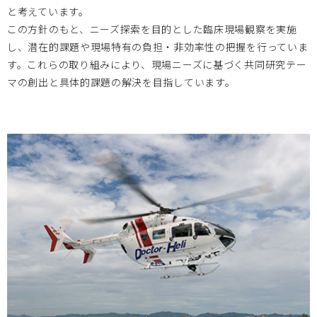
と考えています。
神戸大学
2023.03.17
この方針のもと、ニーズ探索を目的とした臨床現場観察を実施
し、潜在的課題や現場特有の負担・非効率性の把握を行っていま
2023/3/17 第7期MDP育成プログラムエントリーコースⅠ
す。これらの取り組みにより、現場ニーズに基づく共同研究テー
研修生募集のお知らせ
マの創出と具体的課題の解決を目指しています。
広島大学
2023.02.07
2023/2/24 東北大学・東京女子医科大学・広島大学 3拠
点合同シンポジウム開催のお知らせ
神戸大学
2023.02.01
2023/2/28 2022年度神戸医療機器創出イノベーションシ
ンポジウム開催のお知らせ