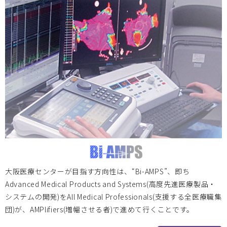
ま2024に参加いたします。
神戸大学
2024.02.15
2024/3/12 2023年度神戸医療機器創出イノベーションシ
ンポジウム「スタートアップの成功事例―プログラム医療機
器を題材として―」のご案内
大阪医療センター
2024.02.13
2024.02.29 第３回 国立病院機構医工連携マッチングフォー
大阪医療センターが目指す方向性は、“Bi-AMPS”、即ち
ラム ～次世代医療システム産業化フォーラム2023 特別例会
Advanced Medical Products and Systems(高度先進医療製品・
～を開催します
システムの開発)をAll Medical Professionals(支援する全医療職集
団)が、AMPlifiers(増幅させる者)で進めて行くことです。