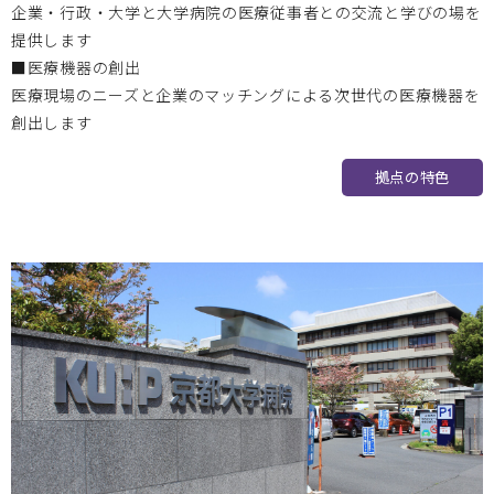
企業・行政・大学と大学病院の医療従事者との交流と学びの場を
5月27日（金） 第17回 BIZEN活動発信会 開催のお知ら
提供します
せ
■医療機器の創出
医療現場のニーズと企業のマッチングによる次世代の医療機器を
創出します
北海道大学
2024.12.26
拠点の特色
2024年度 人材育成プログラムアドバンストコース開講のお
知らせ
岡山大学
2024.12.24
2024年度 次世代医療機器開発人材育成プログラム 医療機器
開発コース
1/30追加セミナー開催