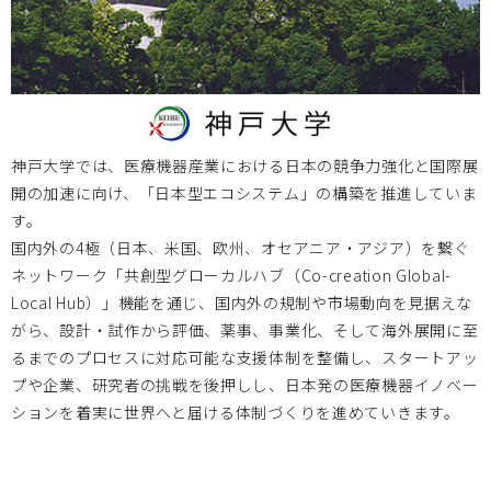
北海道大学
2023.09.15
2023/09/20 医工連携セミナーのお知らせ
「献体を使用した臨床医学の 教育・研究システムと医療機
神戸大学では、医療機器産業における日本の競争力強化と国際展
器開発の最新動向」
開の加速に向け、「日本型エコシステム」の構築を推進していま
す。
国内外の4極（日本、米国、欧州、オセアニア・アジア）を繋ぐ
岡山大学
2023.09.04
ネットワーク「共創型グローカルハブ（Co-creation Global-
Local Hub）」機能を通じ、国内外の規制や市場動向を見据えな
2023/10/14 、2023/11/11 2023年度次世代医療機器開発人
がら、設計・試作から評価、薬事、事業化、そして海外展開に至
材育成プログラム 医療機器開発コース 受講生募集のお知ら
るまでのプロセスに対応可能な支援体制を整備し、スタートアッ
せ
プや企業、研究者の挑戦を後押しし、日本発の医療機器イノベー
ションを着実に世界へと届ける体制づくりを進めていきます。
大分大学
2023.08.03