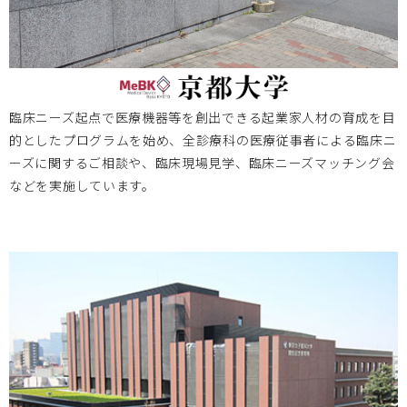
岡山大学
2024.12.24
第15回 BIZEN活動発信会開催のお知らせ
臨床ニーズ起点で医療機器等を創出できる起業家人材の育成を目
的としたプログラムを始め、全診療科の医療従事者による臨床ニ
大阪医療センター
2024.11.20
ーズに関するご相談や、臨床現場見学、臨床ニーズマッチング会
などを実施しています。
2024/12/17 医工連携マッチング例会【次世代医療システム
産業化フォーラム2024（MDF）】のお知らせ
大阪医療センター
2024.11.11
Bi-AMPSレクチャー（全10回シリーズ）開催のお知らせ