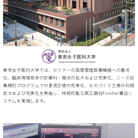
北海道大学
2024.10.18
医療機器実習プログラム（全6回）開催のお知らせ
大阪医療センター
2024.09.26
2024/10/18 第78回国立病院機構総合医学会 特別企画「進
化していく病院のための開拓と連携」 ～次世代医療システ
東京女子医科大学では、セミナーの高度管理医療機器への重点
ム産業化フォーラム2024 特別例会～のお知らせ
化、臨床現場見学の診療科・拠点の拡大および充実化、ニーズ収
集検討プログラムでの意見交換の充実化、ものづくり工房の利用
拡大および充実化を実施し、持続可能な医工融合Finisher輩出シ
お知らせ
2024.08.19
ステムを実現します。
京都大学・大分大学・岡山大学・鳥取大学・北海道大学・神
戸大学・大阪医療センター(Bi-AMPS)・東京女子医科大学
は、2024/9/27(金)-28(土)メディカルクリエーションふくし