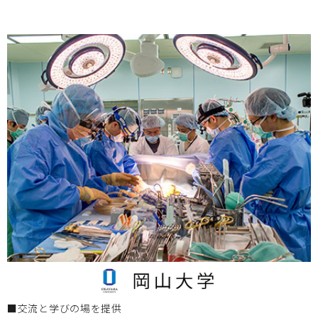
岡山大学
2025.07.16
7月24日（木） 第18回 BIZEN活動発信会
開催のお知ら
せ
岡山大学
2025.06.12
2025年度 BIZENデバイスデザインコース 受講生募集
岡山大学
2025.06.12
6月22日（日）テレビせとうち「プライド せとうち経済のチ
カラ」
にてBIZEN活動を紹介
■交流と学びの場を提供
岡山大学
2025.05.13