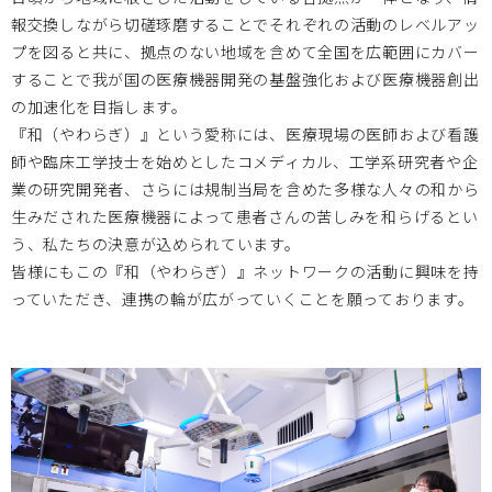
報交換しながら切磋琢磨することでそれぞれの活動のレベルアッ
プを図ると共に、拠点のない地域を含めて全国を広範囲にカバー
大阪医療センターBi-AMPS
2026.01.06
することで我が国の医療機器開発の基盤強化および医療機器創出
の加速化を目指します。
＜MDF会員以外も参加可能＞1/29医工連携マッチング例会
『和（やわらぎ）』という愛称には、医療現場の医師および看護
【次世代医療システム産業化フォーラム2025（MDF）】を
師や臨床工学技士を始めとしたコメディカル、工学系研究者や企
開催します。
業の研究開発者、さらには規制当局を含めた多様な人々の和から
生みだされた医療機器によって患者さんの苦しみを和らげるとい
う、私たちの決意が込められています。
岡山大学
2025.11.14
皆様にもこの『和（やわらぎ）』ネットワークの活動に興味を持
っていただき、連携の輪が広がっていくことを願っております。
11月28日（金） 第19回BIZEN活動発信会 開催のお知らせ
岡山大学
2025.11.12
11月27日（木）17時30分～19時