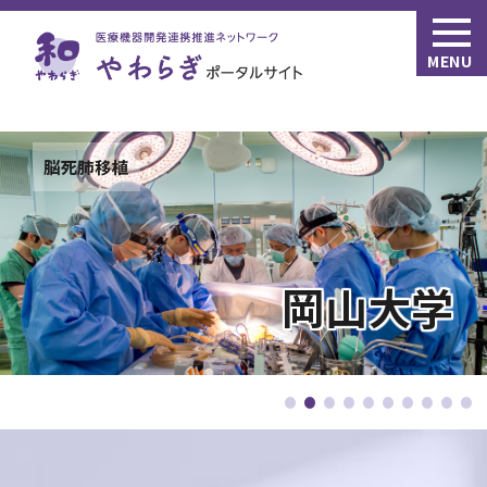
MENU
ドクターヘリが飛び立つ様子
革新的医療機器の創出に欠かせない大切なピース。
脳死肺移植
鳥取大学
京都大学
岡山大学