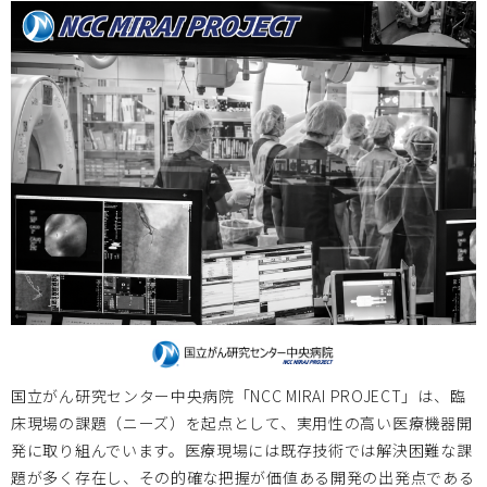
2023/9/7 令和５年度医療機器開発ビジネススクール開催
のお知らせ
2023.05.15
お知らせ
2023/4/19～21開催の Medtech Japan 2023 和（やわら
ぎ）ブースに多数の方がお立ち寄りくださり、誠にありがと
うございました。
神戸大学
2023.03.17
国立がん研究センター中央病院「NCC MIRAI PROJECT」は、臨
2023/4/8 神戸大学大学院医学研究科医療創成工学専攻設置
床現場の課題（ニーズ）を起点として、実用性の高い医療機器開
記念講演・シンポジウム開催のお知らせ
発に取り組んでいます。医療現場には既存技術では解決困難な課
題が多く存在し、その的確な把握が価値ある開発の出発点である