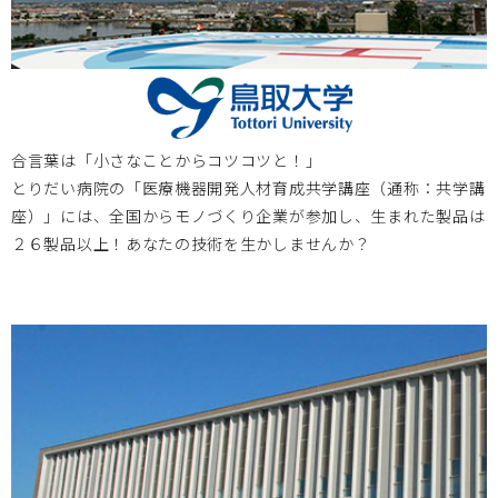
大阪医療センター
2023.02.01
2023/2/16 第2回 国立病院機構医工連携マッチングフォー
合言葉は「小さなことからコツコツと！」
ラム ～次世代医療システム産業化フォーラム2022 特別例会
とりだい病院の「医療機器開発人材育成共学講座（通称：共学講
～のお知らせ
座）」には、全国からモノづくり企業が参加し、生まれた製品は
２６製品以上！あなたの技術を生かしませんか？
大阪医療センター
2022.12.05
2022/12/15医工連携マッチング例会【次世代医療システム
産業化フォーラム2022（MDF）】のお知らせ
2022.12.02
お知らせ