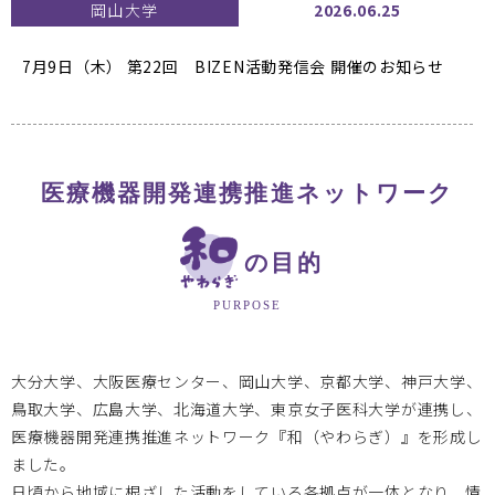
岡山大学
2026.06.25
7月9日（木） 第22回 BIZEN活動発信会
開催のお知らせ
大阪医療センターBi-AMPS
2026.04.30
医療機器開発連携推進ネットワーク
教育研修事業【医療機器開発人材育成プログラム Bi-AMPS
e-Learning】を開講しました
の目的
PURPOSE
岡山大学
2026.01.07
大分大学、大阪医療センター、岡山大学、京都大学、神戸大学、
2025年度 岡山大学次世代医療機器開発人材育成プログラ
鳥取大学、広島大学、北海道大学、東京女子医科大学が連携し、
ム
医療機器開発連携推進ネットワーク『和（やわらぎ）』を形成し
1/22 第7回医療機器開発コース ハイブリッドセミナー開催
ました。
日頃から地域に根ざした活動をしている各拠点が一体となり、情