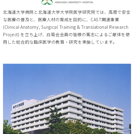
北海道大学
2023.09.27
北海道大学病院と北海道大学大学院医学研究院では、高度で安全
2023/11/14 ヘルスケア・医療機器の創業/事業立上きっか
な医療の普及と、医療人材の育成を目的に、CAST関連事業
けセミナー【第２回】のご案内
(Clinical Anatomy, Surgical Training & Translational Research
Project) を立ち上げ、白菊会会員の皆様の篤志によるご献体を使
用した総合的な臨床医学の教育・研究を実施しています。
大阪医療センター
2023.09.20
10/11「救命救急、災害医療、やさしい病院をテーマに共同
開発を」開催ご案内
北海道大学
2023.09.15
2023/09/25 ヘルスケア・医療機器の創業/事業立上きっか
けセミナー 【第１回】のご案内