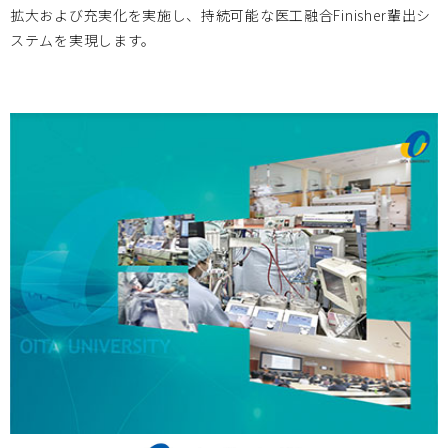
拡大および充実化を実施し、持続可能な医工融合Finisher輩出シ
5月27日（金） 第17回 BIZEN活動発信会 開催のお知ら
ステムを実現します。
せ
北海道大学
2024.12.26
2024年度 人材育成プログラムアドバンストコース開講のお
知らせ
岡山大学
2024.12.24
2024年度 次世代医療機器開発人材育成プログラム 医療機器
開発コース
1/30追加セミナー開催