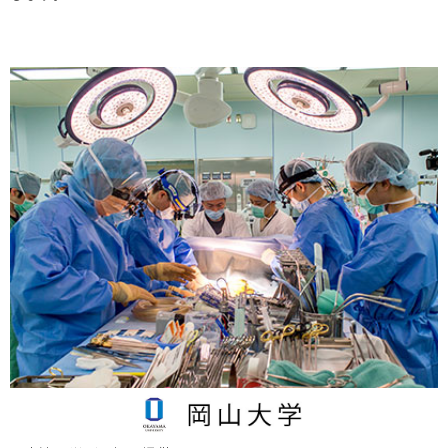
北海道大学
2023.09.27
2023/11/14 ヘルスケア・医療機器の創業/事業立上きっか
けセミナー【第２回】のご案内
大阪医療センター
2023.09.20
10/11「救命救急、災害医療、やさしい病院をテーマに共同
開発を」開催ご案内
北海道大学
2023.09.15
2023/09/25 ヘルスケア・医療機器の創業/事業立上きっか
けセミナー 【第１回】のご案内