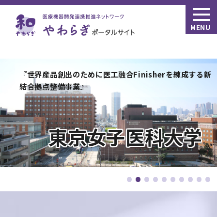
MENU
大分大学
大阪医療センター（AMED）次世代医療機器連携拠点整
『世界産品創出のために医工融合Finisherを練成する新
備等事業
結合拠点整備事業』
東京女子医科大学
Bi-AMPS
大分大学