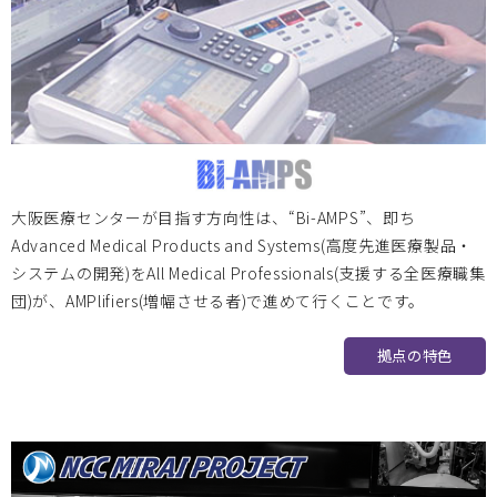
2023/9/7 令和５年度医療機器開発ビジネススクール開催
のお知らせ
2023.05.15
お知らせ
2023/4/19～21開催の Medtech Japan 2023 和（やわら
大阪医療センターが目指す方向性は、“Bi-AMPS”、即ち
ぎ）ブースに多数の方がお立ち寄りくださり、誠にありがと
Advanced Medical Products and Systems(高度先進医療製品・
うございました。
システムの開発)をAll Medical Professionals(支援する全医療職集
団)が、AMPlifiers(増幅させる者)で進めて行くことです。
拠点の特色
神戸大学
2023.03.17
2023/4/8 神戸大学大学院医学研究科医療創成工学専攻設置
記念講演・シンポジウム開催のお知らせ