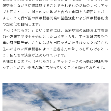
報交換しながら切磋琢磨することでそれぞれの活動のレベルアッ
プを図ると共に、拠点のない地域を含めて全国を広範囲にカバー
大阪医療センターBi-AMPS
2026.01.06
することで我が国の医療機器開発の基盤強化および医療機器創出
の加速化を目指します。
＜MDF会員以外も参加可能＞1/29医工連携マッチング例会
『和（やわらぎ）』という愛称には、医療現場の医師および看護
【次世代医療システム産業化フォーラム2025（MDF）】を
師や臨床工学技士を始めとしたコメディカル、工学系研究者や企
開催します。
業の研究開発者、さらには規制当局を含めた多様な人々の和から
生みだされた医療機器によって患者さんの苦しみを和らげるとい
う、私たちの決意が込められています。
岡山大学
2025.11.14
皆様にもこの『和（やわらぎ）』ネットワークの活動に興味を持
っていただき、連携の輪が広がっていくことを願っております。
11月28日（金） 第19回BIZEN活動発信会 開催のお知らせ
岡山大学
2025.11.12
11月27日（木）17時30分～19時