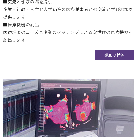
■交流と学びの場を提供
企業・行政・大学と大学病院の医療従事者との交流と学びの場を
北海道大学
2023.09.15
提供します
■医療機器の創出
2023/09/20 医工連携セミナーのお知らせ
医療現場のニーズと企業のマッチングによる次世代の医療機器を
創出します
「献体を使用した臨床医学の 教育・研究システムと医療機
器開発の最新動向」
拠点の特色
岡山大学
2023.09.04
2023/10/14 、2023/11/11 2023年度次世代医療機器開発人
材育成プログラム 医療機器開発コース 受講生募集のお知ら
せ
大分大学
2023.08.03