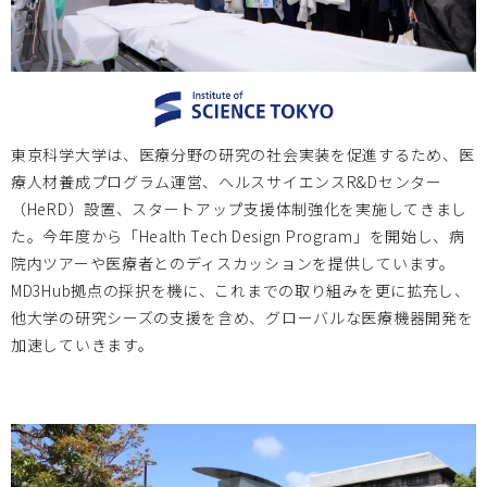
北海道大学
2024.10.18
医療機器実習プログラム（全6回）開催のお知らせ
大阪医療センター
2024.09.26
東京科学大学は、医療分野の研究の社会実装を促進するため、医
療人材養成プログラム運営、ヘルスサイエンスR&Dセンター
2024/10/18 第78回国立病院機構総合医学会 特別企画「進
（HeRD）設置、スタートアップ支援体制強化を実施してきまし
化していく病院のための開拓と連携」 ～次世代医療システ
た。今年度から「Health Tech Design Program」を開始し、病
ム産業化フォーラム2024 特別例会～のお知らせ
院内ツアーや医療者とのディスカッションを提供しています。
MD3Hub拠点の採択を機に、これまでの取り組みを更に拡充し、
他大学の研究シーズの支援を含め、グローバルな医療機器開発を
加速していきます。
お知らせ
2024.08.19
京都大学・大分大学・岡山大学・鳥取大学・北海道大学・神
戸大学・大阪医療センター(Bi-AMPS)・東京女子医科大学
は、2024/9/27(金)-28(土)メディカルクリエーションふくし