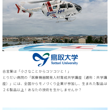
岡山大学病院 第3回次世代医療機器開発人材育成プログラ
ム 医療機器開発コース 申込受付中
大阪医療センターBi-AMPS
2025.11.03
2025年11月7日～8日 第79回国立病院総合医学会に、大阪
医療センターBi-AMPSが出展します。開発中の製品等を展
示いたします。鳥取大学の開発中の製品もご紹介します。
合言葉は「小さなことからコツコツと！」
岡山大学
2025.09.11
とりだい病院の「医療機器開発人材育成共学講座（通称：共学講
座）」には、全国からモノづくり企業が参加し、生まれた製品は
2025年度次世代医療機器開発人材育成プログラム 医療機器
２６製品以上！あなたの技術を生かしませんか？
開発コース 受講生募集