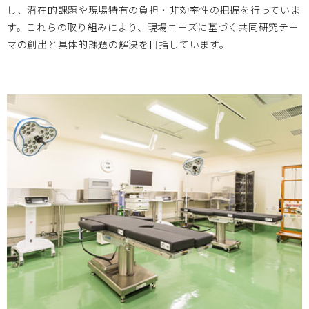
し、潜在的課題や現場特有の負担・非効率性の把握を行っていま
す。これらの取り組みにより、現場ニーズに基づく共同研究テー
マの創出と具体的課題の解決を目指しています。
大阪医療センター
2023.02.01
2023/2/16 第2回 国立病院機構医工連携マッチングフォー
ラム ～次世代医療システム産業化フォーラム2022 特別例会
～のお知らせ
大阪医療センター
2022.12.05
2022/12/15医工連携マッチング例会【次世代医療システム
産業化フォーラム2022（MDF）】のお知らせ
2022.12.02
お知らせ