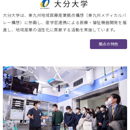
岡山大学
2024.12.24
大分大学は、東九州地域医療産業拠点構想（東九州メディカルバ
第15回 BIZEN活動発信会開催のお知らせ
レー構想）に参画し、産学官連携による医療・福祉機器開発を推
進し、地域産業の活性化に貢献する活動を実施しています。
拠点の特色
大阪医療センター
2024.11.20
2024/12/17 医工連携マッチング例会【次世代医療システム
産業化フォーラム2024（MDF）】のお知らせ
大阪医療センター
2024.11.11
Bi-AMPSレクチャー（全10回シリーズ）開催のお知らせ