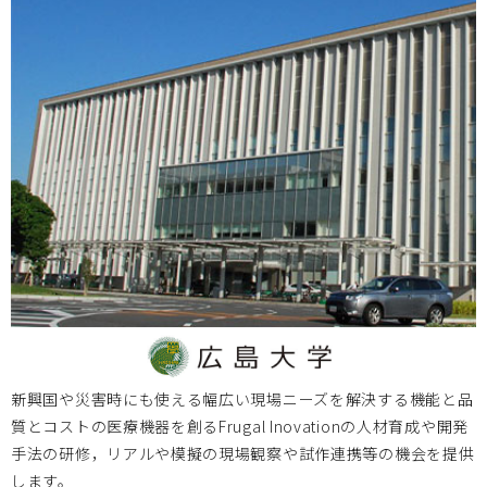
岡山大学
2024.02.09
2024年3月1日（金） 第11回 BIZEN活動発信会のご案内
大阪医療センター
2023.11.24
＜MDF会員以外も参加可能＞12/21医工連携マッチング例会
【次世代医療システム産業化フォーラム2023（MDF）】
北海道大学
2023.11.14
2023/12/11 ヘルスケア・医療機器の創業/事業立上きっか
新興国や災害時にも使える幅広い現場ニーズを解決する機能と品
けセミナー【第3回】のご案内
質とコストの医療機器を創るFrugal Inovationの人材育成や開発
手法の研修，リアルや模擬の現場観察や試作連携等の機会を提供
します。