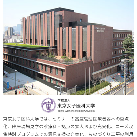
岡山大学
2025.07.16
7月24日（木） 第18回 BIZEN活動発信会
開催のお知ら
せ
岡山大学
2025.06.12
2025年度 BIZENデバイスデザインコース 受講生募集
岡山大学
2025.06.12
6月22日（日）テレビせとうち「プライド せとうち経済のチ
カラ」
にてBIZEN活動を紹介
東京女子医科大学では、セミナーの高度管理医療機器への重点
化、臨床現場見学の診療科・拠点の拡大および充実化、ニーズ収
集検討プログラムでの意見交換の充実化、ものづくり工房の利用
岡山大学
2025.05.13