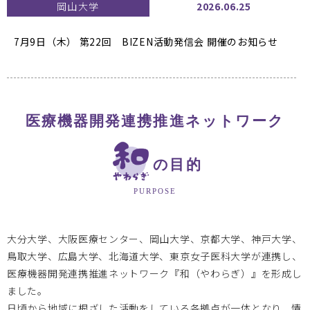
岡山大学
2026.06.25
7月9日（木） 第22回 BIZEN活動発信会
開催のお知らせ
大阪医療センターBi-AMPS
2026.04.30
医療機器開発連携推進ネットワーク
教育研修事業【医療機器開発人材育成プログラム Bi-AMPS
e-Learning】を開講しました
の目的
PURPOSE
岡山大学
2026.01.07
大分大学、大阪医療センター、岡山大学、京都大学、神戸大学、
2025年度 岡山大学次世代医療機器開発人材育成プログラ
鳥取大学、広島大学、北海道大学、東京女子医科大学が連携し、
ム
医療機器開発連携推進ネットワーク『和（やわらぎ）』を形成し
1/22 第7回医療機器開発コース ハイブリッドセミナー開催
ました。
日頃から地域に根ざした活動をしている各拠点が一体となり、情