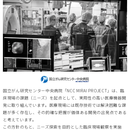
神戸大学
2023.03.17
2023/3/17 第7期MDP育成プログラムエントリーコースⅠ
研修生募集のお知らせ
広島大学
2023.02.07
2023/2/24 東北大学・東京女子医科大学・広島大学 3拠
点合同シンポジウム開催のお知らせ
国立がん研究センター中央病院「NCC MIRAI PROJECT」は、臨
床現場の課題（ニーズ）を起点として、実用性の高い医療機器開
神戸大学
2023.02.01
発に取り組んでいます。医療現場には既存技術では解決困難な課
題が多く存在し、その的確な把握が価値ある開発の出発点である
2023/2/28 2022年度神戸医療機器創出イノベーションシ
と考えています。
ンポジウム開催のお知らせ
この方針のもと、ニーズ探索を目的とした臨床現場観察を実施