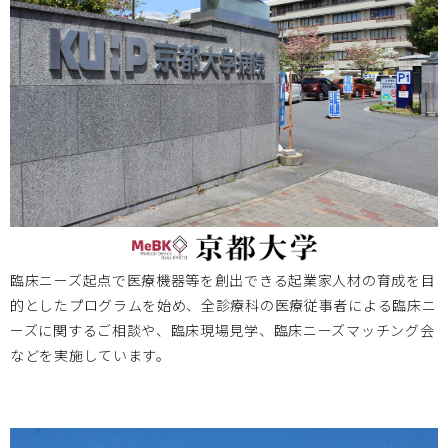
ま2024に参加いたします。
神戸大学
2024.02.15
2024/3/12 2023年度神戸医療機器創出イノベーションシ
ンポジウム「スタートアップの成功事例―プログラム医療機
器を題材として―」のご案内
大阪医療センター
2024.02.13
臨床ニーズ起点で医療機器等を創出できる起業家人材の育成を目
的としたプログラムを始め、全診療科の医療従事者による臨床ニ
2024.02.29 第３回 国立病院機構医工連携マッチングフォー
ーズに関するご相談や、臨床現場見学、臨床ニーズマッチング会
ラム ～次世代医療システム産業化フォーラム2023 特別例会
などを実施しています。
～を開催します