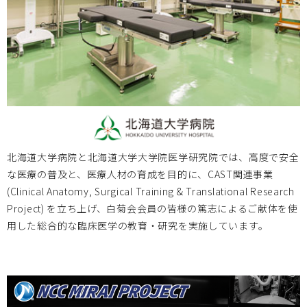
北海道大学
2023.09.15
2023/09/20 医工連携セミナーのお知らせ
「献体を使用した臨床医学の 教育・研究システムと医療機
器開発の最新動向」
北海道大学病院と北海道大学大学院医学研究院では、高度で安全
岡山大学
2023.09.04
な医療の普及と、医療人材の育成を目的に、CAST関連事業
(Clinical Anatomy, Surgical Training & Translational Research
2023/10/14 、2023/11/11 2023年度次世代医療機器開発人
Project) を立ち上げ、白菊会会員の皆様の篤志によるご献体を使
材育成プログラム 医療機器開発コース 受講生募集のお知ら
用した総合的な臨床医学の教育・研究を実施しています。
せ
大分大学
2023.08.03