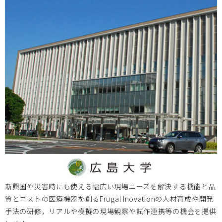
岡山大学
2025.07.16
7月24日（木） 第18回 BIZEN活動発信会
開催のお知ら
せ
岡山大学
2025.06.12
2025年度 BIZENデバイスデザインコース 受講生募集
岡山大学
2025.06.12
6月22日（日）テレビせとうち「プライド せとうち経済のチ
カラ」
にてBIZEN活動を紹介
新興国や災害時にも使える幅広い現場ニーズを解決する機能と品
質とコストの医療機器を創るFrugal Inovationの人材育成や開発
手法の研修，リアルや模擬の現場観察や試作連携等の機会を提供
岡山大学
2025.05.13