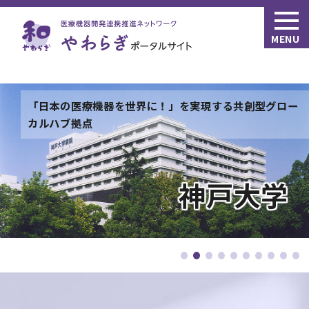
MENU
『世界産品創出のために医工融合Finisherを練成する新
ドクターヘリが飛び立つ様子
「日本の医療機器を世界に！」を実現する共創型グロー
結合拠点整備事業』
カルハブ拠点
東京女子医科大学
鳥取大学
神戸大学