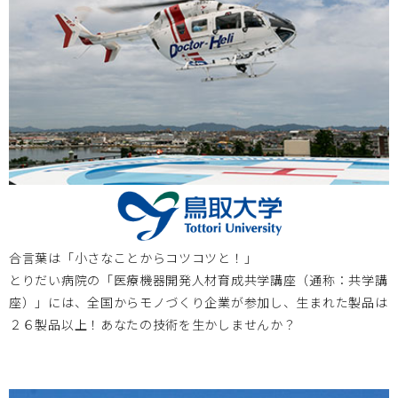
岡山大学病院 第3回次世代医療機器開発人材育成プログラ
ム 医療機器開発コース 申込受付中
大阪医療センターBi-AMPS
2025.11.03
2025年11月7日～8日 第79回国立病院総合医学会に、大阪
医療センターBi-AMPSが出展します。開発中の製品等を展
示いたします。鳥取大学の開発中の製品もご紹介します。
合言葉は「小さなことからコツコツと！」
岡山大学
2025.09.11
とりだい病院の「医療機器開発人材育成共学講座（通称：共学講
座）」には、全国からモノづくり企業が参加し、生まれた製品は
2025年度次世代医療機器開発人材育成プログラム 医療機器
２６製品以上！あなたの技術を生かしませんか？
開発コース 受講生募集