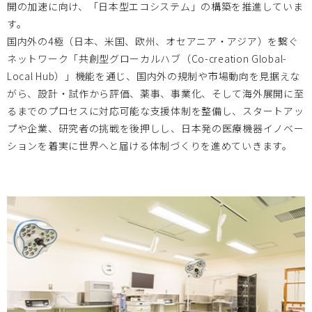
開の加速に向け、「日本型エコシステム」の構築を推進していま
北海道大学
2023.09.27
す。
国内外の4極（日本、米国、欧州、オセアニア・アジア）を繋ぐ
2023/11/14 ヘルスケア・医療機器の創業/事業立上きっか
ネットワーク「共創型グローカルハブ（Co-creation Global-
けセミナー【第２回】のご案内
Local Hub）」機能を通じ、国内外の規制や市場動向を見据えな
がら、設計・試作から評価、薬事、事業化、そして海外展開に至
るまでのプロセスに対応可能な支援体制を整備し、スタートアッ
大阪医療センター
2023.09.20
プや企業、研究者の挑戦を後押しし、日本発の医療機器イノベー
ションを着実に世界へと届ける体制づくりを進めていきます。
10/11「救命救急、災害医療、やさしい病院をテーマに共同
開発を」開催ご案内
北海道大学
2023.09.15
2023/09/25 ヘルスケア・医療機器の創業/事業立上きっか
けセミナー 【第１回】のご案内