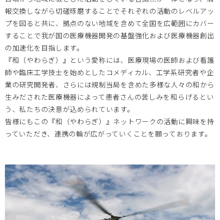
報交換しながら切磋琢磨することでそれぞれの活動のレベルアッ
プを図ると共に、拠点のない地域を含めて全国を広範囲にカバー
大阪医療センターBi-AMPS
2026.01.06
することで我が国の医療機器開発の基盤強化および医療機器創出
の加速化を目指します。
＜MDF会員以外も参加可能＞1/29医工連携マッチング例会
『和（やわらぎ）』という愛称には、医療現場の医師および看護
【次世代医療システム産業化フォーラム2025（MDF）】を
師や臨床工学技士を始めとしたコメディカル、工学系研究者や企
開催します。
業の研究開発者、さらには規制当局を含めた多様な人々の和から
生みだされた医療機器によって患者さんの苦しみを和らげるとい
う、私たちの決意が込められています。
岡山大学
2025.11.14
皆様にもこの『和（やわらぎ）』ネットワークの活動に興味を持
っていただき、連携の輪が広がっていくことを願っております。
11月28日（金） 第19回BIZEN活動発信会 開催のお知らせ
岡山大学
2025.11.12
11月27日（木）17時30分～19時