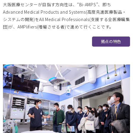
大阪医療センターが目指す方向性は、“Bi-AMPS”、即ち
岡山大学
2024.12.24
Advanced Medical Products and Systems(高度先進医療製品・
システムの開発)をAll Medical Professionals(支援する全医療職集
第15回 BIZEN活動発信会開催のお知らせ
団)が、AMPlifiers(増幅させる者)で進めて行くことです。
拠点の特色
大阪医療センター
2024.11.20
2024/12/17 医工連携マッチング例会【次世代医療システム
産業化フォーラム2024（MDF）】のお知らせ
大阪医療センター
2024.11.11
Bi-AMPSレクチャー（全10回シリーズ）開催のお知らせ