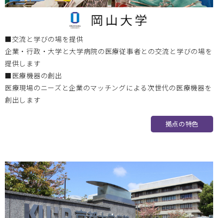
大阪医療センター
2023.02.01
■交流と学びの場を提供
企業・行政・大学と大学病院の医療従事者との交流と学びの場を
2023/2/16 第2回 国立病院機構医工連携マッチングフォー
提供します
ラム ～次世代医療システム産業化フォーラム2022 特別例会
■医療機器の創出
～のお知らせ
医療現場のニーズと企業のマッチングによる次世代の医療機器を
創出します
拠点の特色
大阪医療センター
2022.12.05
2022/12/15医工連携マッチング例会【次世代医療システム
産業化フォーラム2022（MDF）】のお知らせ
2022.12.02
お知らせ