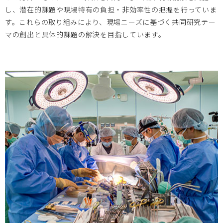
し、潜在的課題や現場特有の負担・非効率性の把握を行っていま
神戸大学
2023.03.17
す。これらの取り組みにより、現場ニーズに基づく共同研究テー
マの創出と具体的課題の解決を目指しています。
2023/3/17 第7期MDP育成プログラムエントリーコースⅠ
研修生募集のお知らせ
広島大学
2023.02.07
2023/2/24 東北大学・東京女子医科大学・広島大学 3拠
点合同シンポジウム開催のお知らせ
神戸大学
2023.02.01
2023/2/28 2022年度神戸医療機器創出イノベーションシ
ンポジウム開催のお知らせ