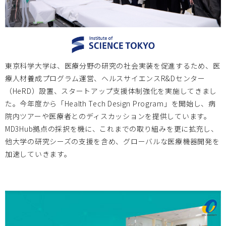
北海道大学
2024.10.18
医療機器実習プログラム（全6回）開催のお知らせ
東京科学大学は、医療分野の研究の社会実装を促進するため、医
大阪医療センター
2024.09.26
療人材養成プログラム運営、ヘルスサイエンスR&Dセンター
（HeRD）設置、スタートアップ支援体制強化を実施してきまし
2024/10/18 第78回国立病院機構総合医学会 特別企画「進
た。今年度から「Health Tech Design Program」を開始し、病
化していく病院のための開拓と連携」 ～次世代医療システ
院内ツアーや医療者とのディスカッションを提供しています。
ム産業化フォーラム2024 特別例会～のお知らせ
MD3Hub拠点の採択を機に、これまでの取り組みを更に拡充し、
他大学の研究シーズの支援を含め、グローバルな医療機器開発を
加速していきます。
お知らせ
2024.08.19
京都大学・大分大学・岡山大学・鳥取大学・北海道大学・神
戸大学・大阪医療センター(Bi-AMPS)・東京女子医科大学
は、2024/9/27(金)-28(土)メディカルクリエーションふくし