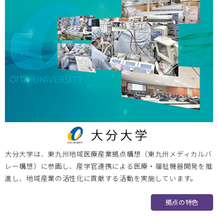
ま2024に参加いたします。
神戸大学
2024.02.15
2024/3/12 2023年度神戸医療機器創出イノベーションシ
ンポジウム「スタートアップの成功事例―プログラム医療機
器を題材として―」のご案内
大阪医療センター
2024.02.13
大分大学は、東九州地域医療産業拠点構想（東九州メディカルバ
2024.02.29 第３回 国立病院機構医工連携マッチングフォー
レー構想）に参画し、産学官連携による医療・福祉機器開発を推
ラム ～次世代医療システム産業化フォーラム2023 特別例会
進し、地域産業の活性化に貢献する活動を実施しています。
～を開催します
拠点の特色