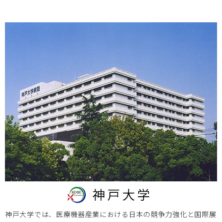
岡山大学
2024.02.09
2024年3月1日（金） 第11回 BIZEN活動発信会のご案内
大阪医療センター
2023.11.24
＜MDF会員以外も参加可能＞12/21医工連携マッチング例会
【次世代医療システム産業化フォーラム2023（MDF）】
北海道大学
2023.11.14
2023/12/11 ヘルスケア・医療機器の創業/事業立上きっか
けセミナー【第3回】のご案内
神戸大学では、医療機器産業における日本の競争力強化と国際展