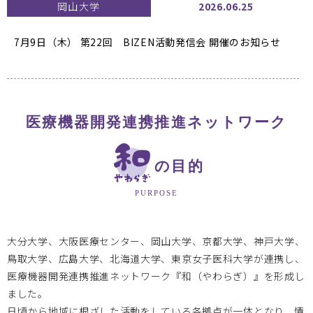
岡山大学
2026.06.25
7月9日（木） 第22回 BIZEN活動発信会
開催のお知らせ
大阪医療センターBi-AMPS
2026.04.30
医療機器開発連携推進ネットワーク
教育研修事業【医療機器開発人材育成プログラム Bi-AMPS
e-Learning】を開講しました
の目的
PURPOSE
岡山大学
2026.01.07
大分大学、大阪医療センター、岡山大学、京都大学、神戸大学、
2025年度 岡山大学次世代医療機器開発人材育成プログラ
鳥取大学、広島大学、北海道大学、東京女子医科大学が連携し、
ム
医療機器開発連携推進ネットワーク『和（やわらぎ）』を形成し
1/22 第7回医療機器開発コース ハイブリッドセミナー開催
ました。
日頃から地域に根ざした活動をしている各拠点が一体となり、情