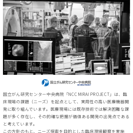
2023/9/7 令和５年度医療機器開発ビジネススクール開催
のお知らせ
2023.05.15
お知らせ
2023/4/19～21開催の Medtech Japan 2023 和（やわら
ぎ）ブースに多数の方がお立ち寄りくださり、誠にありがと
うございました。
国立がん研究センター中央病院「NCC MIRAI PROJECT」は、臨
神戸大学
2023.03.17
床現場の課題（ニーズ）を起点として、実用性の高い医療機器開
発に取り組んでいます。医療現場には既存技術では解決困難な課
2023/4/8 神戸大学大学院医学研究科医療創成工学専攻設置
題が多く存在し、その的確な把握が価値ある開発の出発点である
記念講演・シンポジウム開催のお知らせ
と考えています。
この方針のもと、ニーズ探索を目的とした臨床現場観察を実施