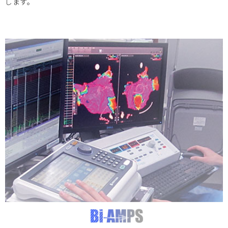
します。
5月27日（金） 第17回 BIZEN活動発信会 開催のお知ら
せ
北海道大学
2024.12.26
2024年度 人材育成プログラムアドバンストコース開講のお
知らせ
岡山大学
2024.12.24
2024年度 次世代医療機器開発人材育成プログラム 医療機器
開発コース
1/30追加セミナー開催