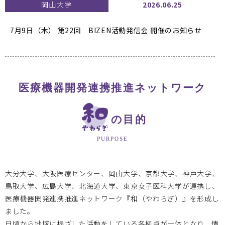
岡山大学
2026.06.25
7月9日（木） 第22回 BIZEN活動発信会
開催のお知らせ
大阪医療センターBi-AMPS
2026.04.30
医療機器開発連携推進ネットワーク
教育研修事業【医療機器開発人材育成プログラム Bi-AMPS
e-Learning】を開講しました
の目的
PURPOSE
岡山大学
2026.01.07
大分大学、大阪医療センター、岡山大学、京都大学、神戸大学、
2025年度 岡山大学次世代医療機器開発人材育成プログラ
鳥取大学、広島大学、北海道大学、東京女子医科大学が連携し、
ム
医療機器開発連携推進ネットワーク『和（やわらぎ）』を形成し
1/22 第7回医療機器開発コース ハイブリッドセミナー開催
ました。
日頃から地域に根ざした活動をしている各拠点が一体となり、情