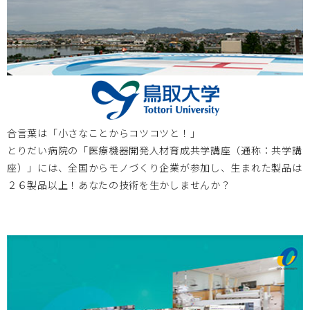
北海道大学
2024.10.18
医療機器実習プログラム（全6回）開催のお知らせ
大阪医療センター
2024.09.26
2024/10/18 第78回国立病院機構総合医学会 特別企画「進
合言葉は「小さなことからコツコツと！」
化していく病院のための開拓と連携」 ～次世代医療システ
とりだい病院の「医療機器開発人材育成共学講座（通称：共学講
ム産業化フォーラム2024 特別例会～のお知らせ
座）」には、全国からモノづくり企業が参加し、生まれた製品は
２６製品以上！あなたの技術を生かしませんか？
お知らせ
2024.08.19
京都大学・大分大学・岡山大学・鳥取大学・北海道大学・神
戸大学・大阪医療センター(Bi-AMPS)・東京女子医科大学
は、2024/9/27(金)-28(土)メディカルクリエーションふくし