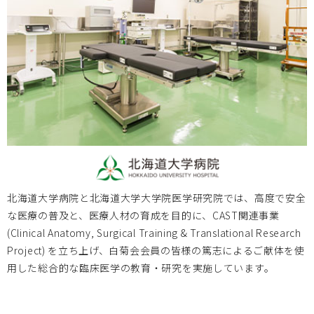
岡山大学病院 第3回次世代医療機器開発人材育成プログラ
ム 医療機器開発コース 申込受付中
大阪医療センターBi-AMPS
2025.11.03
2025年11月7日～8日 第79回国立病院総合医学会に、大阪
医療センターBi-AMPSが出展します。開発中の製品等を展
示いたします。鳥取大学の開発中の製品もご紹介します。
北海道大学病院と北海道大学大学院医学研究院では、高度で安全
岡山大学
2025.09.11
な医療の普及と、医療人材の育成を目的に、CAST関連事業
(Clinical Anatomy, Surgical Training & Translational Research
2025年度次世代医療機器開発人材育成プログラム 医療機器
Project) を立ち上げ、白菊会会員の皆様の篤志によるご献体を使
開発コース 受講生募集
用した総合的な臨床医学の教育・研究を実施しています。