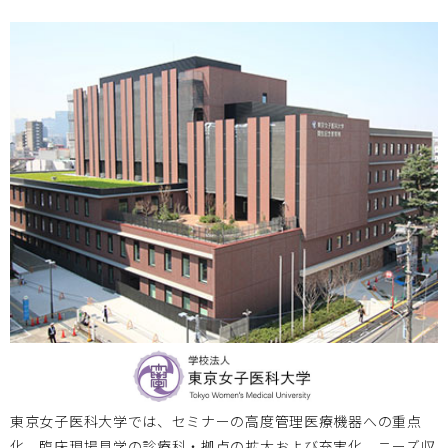
神戸大学
2023.03.17
2023/3/17 第7期MDP育成プログラムエントリーコースⅠ
研修生募集のお知らせ
広島大学
2023.02.07
2023/2/24 東北大学・東京女子医科大学・広島大学 3拠
点合同シンポジウム開催のお知らせ
神戸大学
2023.02.01
2023/2/28 2022年度神戸医療機器創出イノベーションシ
東京女子医科大学では、セミナーの高度管理医療機器への重点
ンポジウム開催のお知らせ
化、臨床現場見学の診療科・拠点の拡大および充実化、ニーズ収