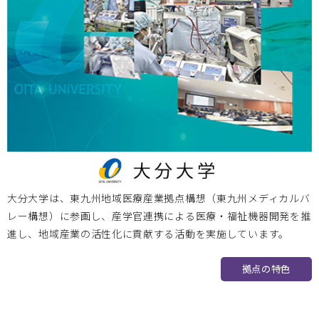
ま2024に参加いたします。
神戸大学
2024.02.15
2024/3/12 2023年度神戸医療機器創出イノベーションシ
ンポジウム「スタートアップの成功事例―プログラム医療機
器を題材として―」のご案内
大阪医療センター
2024.02.13
大分大学は、東九州地域医療産業拠点構想（東九州メディカルバ
レー構想）に参画し、産学官連携による医療・福祉機器開発を推
2024.02.29 第３回 国立病院機構医工連携マッチングフォー
進し、地域産業の活性化に貢献する活動を実施しています。
ラム ～次世代医療システム産業化フォーラム2023 特別例会
～を開催します
拠点の特色