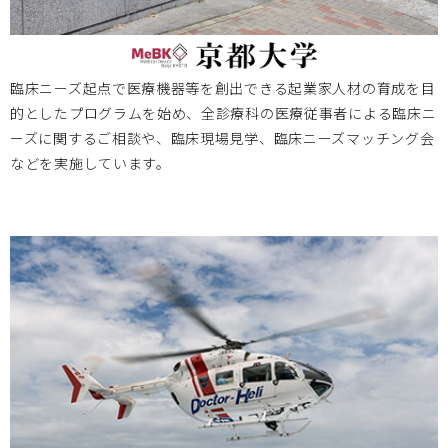
岡山大学
2024.12.24
第15回 BIZEN活動発信会開催のお知らせ
臨床ニーズ起点で医療機器等を創出できる起業家人材の育成を目
的としたプログラムを始め、全診療科の医療従事者による臨床ニ
ーズに関するご相談や、臨床現場見学、臨床ニーズマッチング会
大阪医療センター
2024.11.20
などを実施しています。
2024/12/17 医工連携マッチング例会【次世代医療システム
産業化フォーラム2024（MDF）】のお知らせ
大阪医療センター
2024.11.11
Bi-AMPSレクチャー（全10回シリーズ）開催のお知らせ