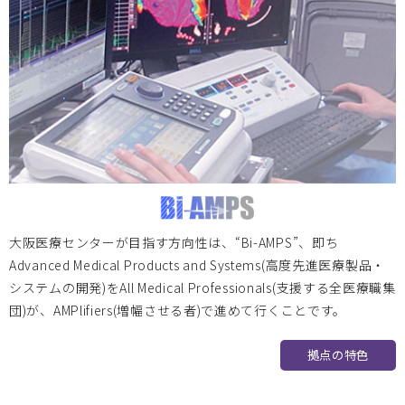
2023/9/7 令和５年度医療機器開発ビジネススクール開催
のお知らせ
2023.05.15
お知らせ
2023/4/19～21開催の Medtech Japan 2023 和（やわら
ぎ）ブースに多数の方がお立ち寄りくださり、誠にありがと
うございました。
大阪医療センターが目指す方向性は、“Bi-AMPS”、即ち
Advanced Medical Products and Systems(高度先進医療製品・
システムの開発)をAll Medical Professionals(支援する全医療職集
神戸大学
2023.03.17
団)が、AMPlifiers(増幅させる者)で進めて行くことです。
2023/4/8 神戸大学大学院医学研究科医療創成工学専攻設置
拠点の特色
記念講演・シンポジウム開催のお知らせ