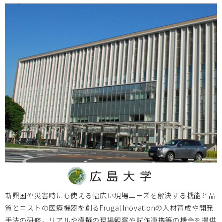
岡山大学
2024.02.09
2024年3月1日（金） 第11回 BIZEN活動発信会のご案内
大阪医療センター
2023.11.24
＜MDF会員以外も参加可能＞12/21医工連携マッチング例会
【次世代医療システム産業化フォーラム2023（MDF）】
北海道大学
2023.11.14
2023/12/11 ヘルスケア・医療機器の創業/事業立上きっか
けセミナー【第3回】のご案内
新興国や災害時にも使える幅広い現場ニーズを解決する機能と品
質とコストの医療機器を創るFrugal Inovationの人材育成や開発
手法の研修，リアルや模擬の現場観察や試作連携等の機会を提供