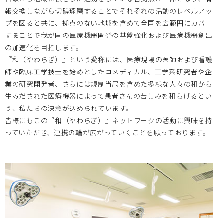
報交換しながら切磋琢磨することでそれぞれの活動のレベルアッ
プを図ると共に、拠点のない地域を含めて全国を広範囲にカバー
大阪医療センターBi-AMPS
2026.01.06
することで我が国の医療機器開発の基盤強化および医療機器創出
の加速化を目指します。
＜MDF会員以外も参加可能＞1/29医工連携マッチング例会
『和（やわらぎ）』という愛称には、医療現場の医師および看護
【次世代医療システム産業化フォーラム2025（MDF）】を
師や臨床工学技士を始めとしたコメディカル、工学系研究者や企
開催します。
業の研究開発者、さらには規制当局を含めた多様な人々の和から
生みだされた医療機器によって患者さんの苦しみを和らげるとい
う、私たちの決意が込められています。
岡山大学
2025.11.14
皆様にもこの『和（やわらぎ）』ネットワークの活動に興味を持
っていただき、連携の輪が広がっていくことを願っております。
11月28日（金） 第19回BIZEN活動発信会 開催のお知らせ
岡山大学
2025.11.12
11月27日（木）17時30分～19時