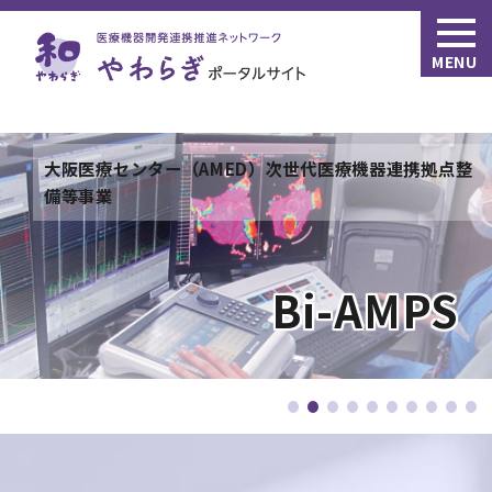
MENU
『世界産品創出のために医工融合Finisherを練成する新
大分大学
大阪医療センター（AMED）次世代医療機器連携拠点整
結合拠点整備事業』
備等事業
東京女子医科大学
Bi-AMPS
大分大学