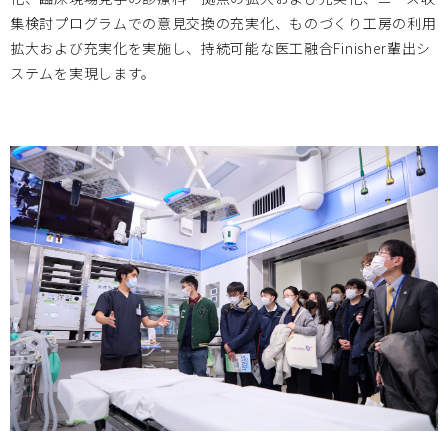
集検討プログラムでの意見交換の充実化、ものづくり工房の利用
拡大および充実化を実施し、持続可能な医工融合Finisher輩出シ
大阪医療センター
2023.02.01
ステムを実現します。
2023/2/16 第2回 国立病院機構医工連携マッチングフォー
ラム ～次世代医療システム産業化フォーラム2022 特別例会
～のお知らせ
大阪医療センター
2022.12.05
2022/12/15医工連携マッチング例会【次世代医療システム
産業化フォーラム2022（MDF）】のお知らせ
2022.12.02
お知らせ