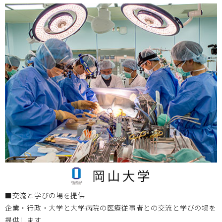
岡山大学
2025.07.16
7月24日（木） 第18回 BIZEN活動発信会
開催のお知ら
せ
岡山大学
2025.06.12
2025年度 BIZENデバイスデザインコース 受講生募集
岡山大学
2025.06.12
6月22日（日）テレビせとうち「プライド せとうち経済のチ
カラ」
にてBIZEN活動を紹介
■交流と学びの場を提供
企業・行政・大学と大学病院の医療従事者との交流と学びの場を
岡山大学
2025.05.13
提供します