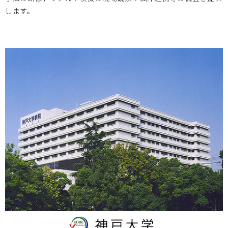
北海道大学
2023.09.27
します。
2023/11/14 ヘルスケア・医療機器の創業/事業立上きっか
けセミナー【第２回】のご案内
大阪医療センター
2023.09.20
10/11「救命救急、災害医療、やさしい病院をテーマに共同
開発を」開催ご案内
北海道大学
2023.09.15
2023/09/25 ヘルスケア・医療機器の創業/事業立上きっか
けセミナー 【第１回】のご案内