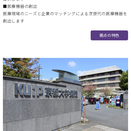
■医療機器の創出
5月27日（金） 第17回 BIZEN活動発信会 開催のお知ら
医療現場のニーズと企業のマッチングによる次世代の医療機器を
せ
創出します
拠点の特色
北海道大学
2024.12.26
2024年度 人材育成プログラムアドバンストコース開講のお
知らせ
岡山大学
2024.12.24
2024年度 次世代医療機器開発人材育成プログラム 医療機器
開発コース
1/30追加セミナー開催